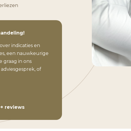
erliezen
handeling!
over indicaties en
ies, een nauwkeurige
 graag in ons
 adviesgesprek, of
+ reviews