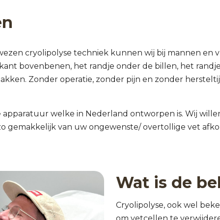
en
ezen cryolipolyse techniek kunnen wij bij mannen en
kant bovenbenen, het randje onder de billen, het randj
akken. Zonder operatie, zonder pijn en zonder hersteltij
 apparatuur welke in Nederland ontworpen is. Wij will
 zo gemakkelijk van uw ongewenste/ overtollige vet afk
Wat is de b
Cryolipolyse, ook wel bek
om vetcellen te verwijder