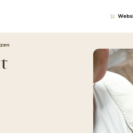
Webs
ezen
et