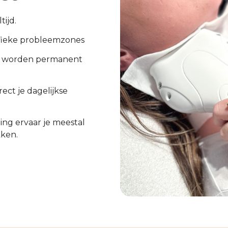
tijd.
cifieke probleemzones
en worden permanent
ect je dagelijkse
ing ervaar je meestal
kken.