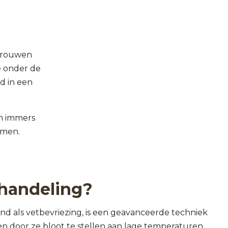
 vrouwen
e onder de
d in een
en immers
omen.
ehandeling?
end als vetbevriezing, is een geavanceerde techniek
en door ze bloot te stellen aan lage temperaturen.