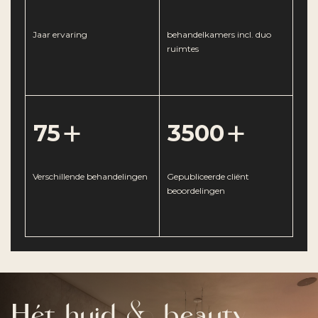
Jaar ervaring
behandelkamers incl. duo
ruimtes
+
+
75
3500
Verschillende behandelingen
Gepubliceerde cliënt
beoordelingen
Hét huid & beauty