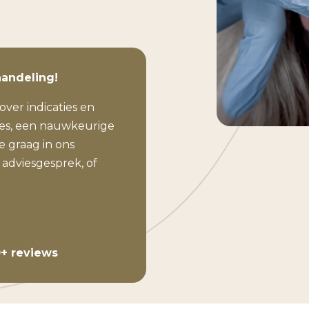
handeling!
over indicaties en
ies, een nauwkeurige
 graag in ons
 adviesgesprek, of
+ reviews