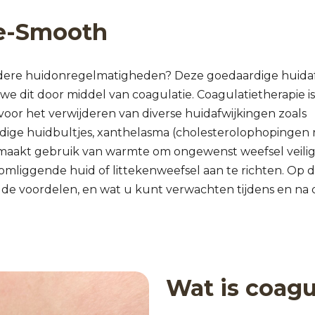
Be-Smooth
ndere huidonregelmatigheden? Deze goedaardige huida
we dit door middel van coagulatie. Coagulatietherapie i
or het verwijderen van diverse huidafwijkingen zoals
rdige huidbultjes, xanthelasma (cholesterolophopingen
 maakt gebruik van warmte om ongewenst weefsel veili
mliggende huid of littekenweefsel aan te richten. Op 
 de voordelen, en wat u kunt verwachten tijdens en na 
Wat is coagu