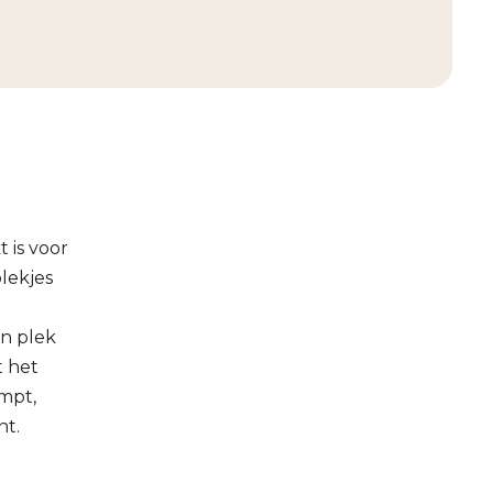
 is voor
lekjes
en plek
t het
ampt,
nt.