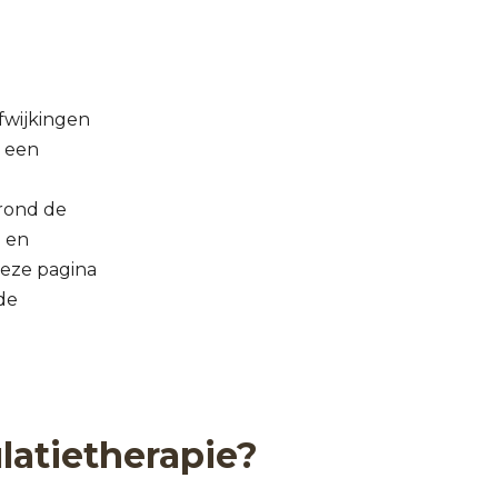
fwijkingen
s een
 rond de
g en
deze pagina
de
latietherapie?