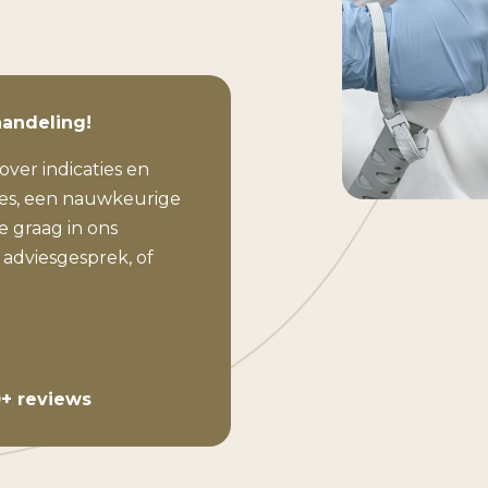
handeling!
over indicaties en
ies, een nauwkeurige
 graag in ons
 adviesgesprek, of
+ reviews