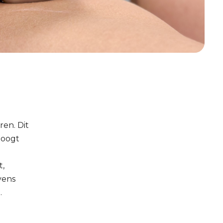
en. Dit
hoogt
t,
vens
.