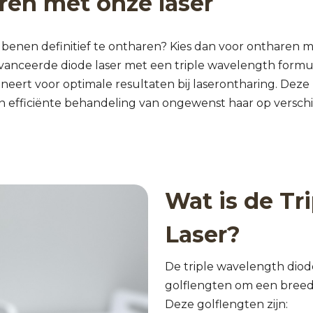
en met onze laser
 benen definitief te ontharen? Kies dan voor ontharen 
anceerde diode laser met een triple wavelength formul
ert voor optimale resultaten bij laserontharing. Deze
n efficiënte behandeling van ongewenst haar op versch
Wat is de Tr
Laser?
De triple wavelength diod
golflengten om een breed 
Deze golflengten zijn: