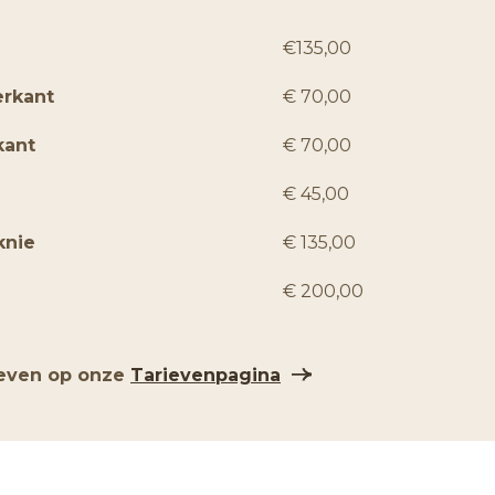
€135,00
erkant
€ 70,00
kant
€ 70,00
€ 45,00
knie
€ 135,00
€ 200,00
rieven op onze
Tarievenpagina