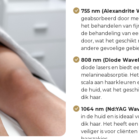
755 nm (Alexandrite 
geabsorbeerd door melan
het behandelen van fij
de behandeling van een 
door, wat het geschikt
andere gevoelige gebi
808 nm (Diode Wavel
diode lasers en biedt 
melanineabsorptie. Het
scala aan haarkleuren 
de huid, wat het gesch
dik haar.
1064 nm (Nd:YAG Wav
in de huid en is ideaa
dik haar. Het heeft ee
veiliger is voor cliënt
haarzakjes.