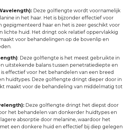
Wavelength):
Deze golflengte wordt voornamelijk
ine in het haar. Het is bijzonder effectief voor
n gepigmenteerd haar en het is zeer geschikt voor
lichte huid. Het dringt ook relatief oppervlakkig
 maakt voor behandelingen op de bovenlip en
eden.
ength)
: Deze golflengte is het meest gebruikte in
een uitstekende balans tussen penetratiediepte en
 is effectief voor het behandelen van een breed
en huidtypes. Deze golflengte dringt dieper door in
ikt maakt voor de behandeling van middelmatig tot
elength):
Deze golflengte dringt het diepst door
l voor het behandelen van donkerder huidtypes en
n lagere absorptie door melanine, waardoor het
en met een donkere huid en effectief bij diep gelegen