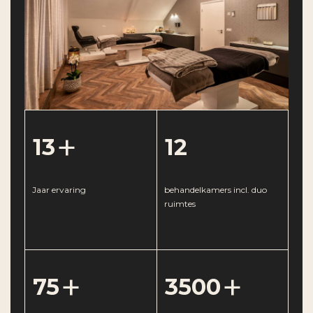
+
13
12
Jaar ervaring
behandelkamers incl. duo
ruimtes
+
+
75
3500