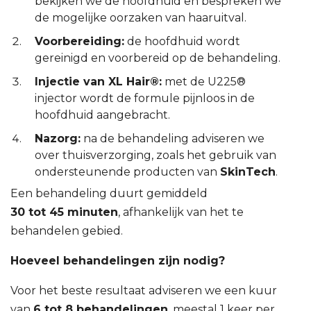
bekijken we de hoofdhuid en bespreken we
de mogelijke oorzaken van haaruitval.
Voorbereiding:
de hoofdhuid wordt
gereinigd en voorbereid op de behandeling.
Injectie van XL Hair®:
met de U225®
injector wordt de formule pijnloos in de
hoofdhuid aangebracht.
Nazorg:
na de behandeling adviseren we
over thuisverzorging, zoals het gebruik van
ondersteunende producten van
SkinTech
.
Een behandeling duurt gemiddeld
30 tot 45 minuten
, afhankelijk van het te
behandelen gebied.
Hoeveel behandelingen zijn nodig?
Voor het beste resultaat adviseren we een kuur
van
6 tot 8 behandelingen
, meestal 1 keer per